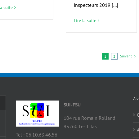
inspecteurs 2019 [...]
la suite
Lire la suite
Suivant
1
2
A v
SUI-FSU
C
104 rue Romain Rolland
93260 Les Lilas
A
Tel : 06.10.63.46.56