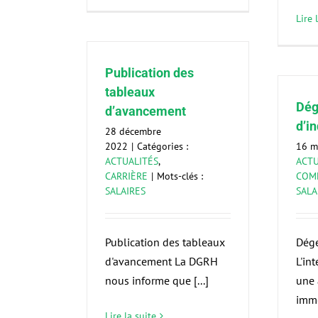
Lire 
Publication des
tableaux
Dég
d’avancement
d’i
28 décembre
2022
|
Catégories :
16 m
ACTUALITÉS
,
ACTU
CARRIÈRE
|
Mots-clés :
COMM
SALAIRES
SALA
Publication des tableaux
Dége
d'avancement La DGRH
L'in
nous informe que [...]
une
immé
Lire la suite