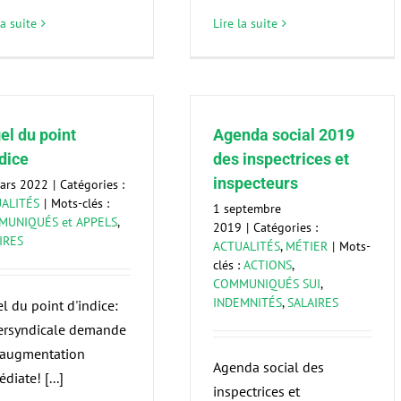
la suite
Lire la suite
el du point
Agenda social 2019
ndice
des inspectrices et
inspecteurs
ars 2022
|
Catégories :
ALITÉS
|
Mots-clés :
1 septembre
UNIQUÉS et APPELS
,
2019
|
Catégories :
IRES
ACTUALITÉS
,
MÉTIER
|
Mots-
clés :
ACTIONS
,
COMMUNIQUÉS SUI
,
INDEMNITÉS
,
SALAIRES
l du point d'indice:
tersyndicale demande
 augmentation
Agenda social des
diate! [...]
inspectrices et