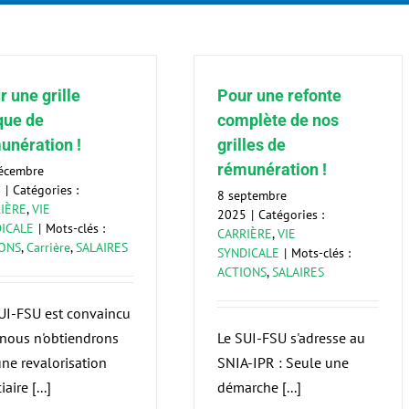
r une grille
Pour une refonte
que de
complète de nos
unération !
grilles de
rémunération !
écembre
5
|
Catégories :
8 septembre
IÈRE
,
VIE
2025
|
Catégories :
ICALE
|
Mots-clés :
CARRIÈRE
,
VIE
ONS
,
Carrière
,
SALAIRES
SYNDICALE
|
Mots-clés :
ACTIONS
,
SALAIRES
UI-FSU est convaincu
nous n'obtiendrons
Le SUI-FSU s'adresse au
ne revalorisation
SNIA-IPR : Seule une
iaire [...]
démarche [...]