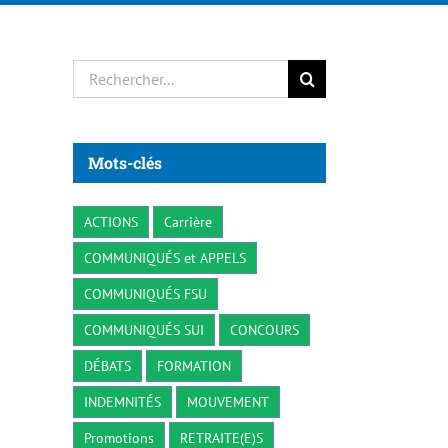
Rechercher:
Mots-clés
ACTIONS
Carrière
COMMUNIQUÉS et APPELS
COMMUNIQUÉS FSU
COMMUNIQUÉS SUI
CONCOURS
DÉBATS
FORMATION
INDEMNITÉS
MOUVEMENT
Promotions
RETRAITE(E)S