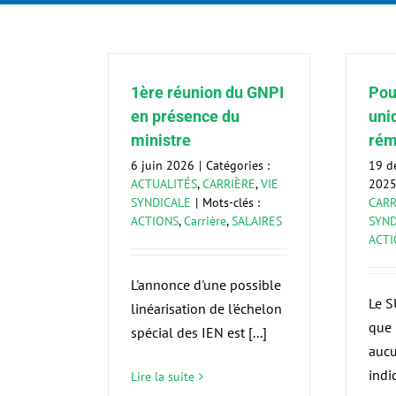
1ère réunion du GNPI
Pou
en présence du
uni
ministre
rém
6 juin 2026
|
Catégories :
19 d
ACTUALITÉS
,
CARRIÈRE
,
VIE
202
SYNDICALE
|
Mots-clés :
CARR
ACTIONS
,
Carrière
,
SALAIRES
SYND
ACTI
L'annonce d'une possible
Le S
linéarisation de l'échelon
que 
spécial des IEN est [...]
aucu
indic
Lire la suite