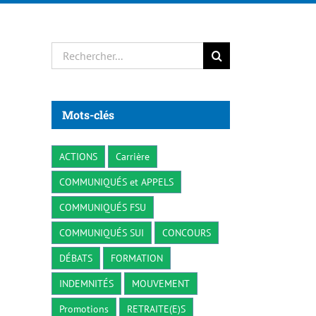
Rechercher:
Mots-clés
ACTIONS
Carrière
COMMUNIQUÉS et APPELS
COMMUNIQUÉS FSU
COMMUNIQUÉS SUI
CONCOURS
DÉBATS
FORMATION
INDEMNITÉS
MOUVEMENT
Promotions
RETRAITE(E)S