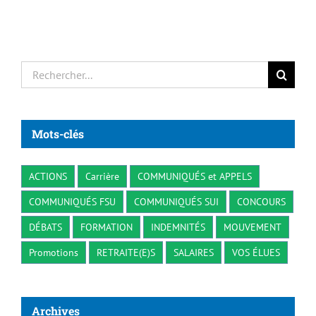
Rechercher:
Mots-clés
ACTIONS
Carrière
COMMUNIQUÉS et APPELS
COMMUNIQUÉS FSU
COMMUNIQUÉS SUI
CONCOURS
DÉBATS
FORMATION
INDEMNITÉS
MOUVEMENT
Promotions
RETRAITE(E)S
SALAIRES
VOS ÉLUES
Archives