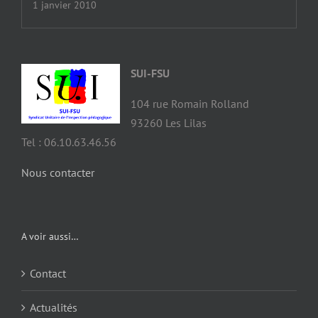
1 janvier 2010
SUI-FSU
104 rue Romain Rolland
93260 Les Lilas
Tel : 06.10.63.46.56
Nous contacter
A voir aussi…
Contact
Actualités