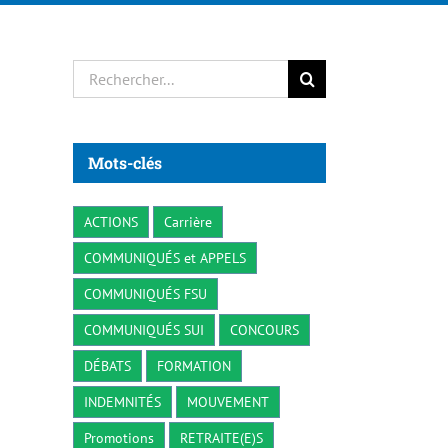
Rechercher:
Mots-clés
ACTIONS
Carrière
COMMUNIQUÉS et APPELS
COMMUNIQUÉS FSU
COMMUNIQUÉS SUI
CONCOURS
DÉBATS
FORMATION
INDEMNITÉS
MOUVEMENT
Promotions
RETRAITE(E)S