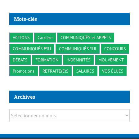
Mots-clés
ACTIONS
Carrière
COMMUNIQUÉS et APPELS
COMMUNIQUÉS FSU
COMMUNIQUÉS SUI
CONCOURS
DÉBATS
FORMATION
INDEMNITÉS
MOUVEMENT
Promotions
RETRAITE(E)S
SALAIRES
VOS ÉLUES
Archives
Archives