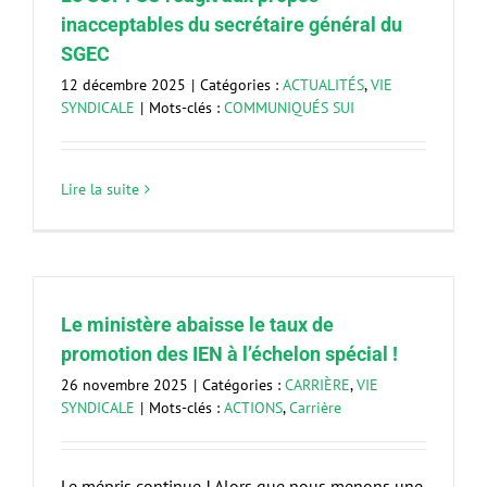
inacceptables du secrétaire général du
SGEC
12 décembre 2025
|
Catégories :
ACTUALITÉS
,
VIE
SYNDICALE
|
Mots-clés :
COMMUNIQUÉS SUI
Lire la suite
Le ministère abaisse le taux de
promotion des IEN à l’échelon spécial !
26 novembre 2025
|
Catégories :
CARRIÈRE
,
VIE
SYNDICALE
|
Mots-clés :
ACTIONS
,
Carrière
Le mépris continue ! Alors que nous menons une